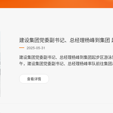
2025-05-31
建设集团党委副书记、总经理杨峰到集团起步区游泳馆
午，建设集团党委副书记、总经理杨峰率队前往集团
产专项检查。建设集团总经理助理、安全总监翟彬，
量安全部相关负责同志陪同检查。在施工现场，杨峰
查看详情
量管理、安全文明施工等