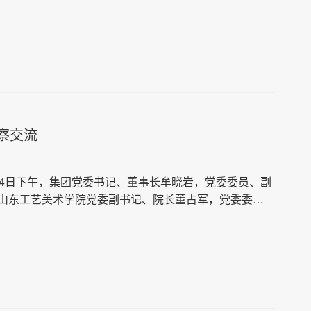
工传承五四精神，在项目建设一线绽放青春光彩。聊城
城银河职业学校项目建筑公司项目部与市政集团项目部
察交流
14日下午，集团党委书记、董事长牟晓岩，党委委员、副
山东工艺美术学院党委副书记、院长董占军，党委委
、创新人才培养模式等展开深入探讨。座谈会上，董占
在学科建设、人才培养及设计创新领域的成果。他强