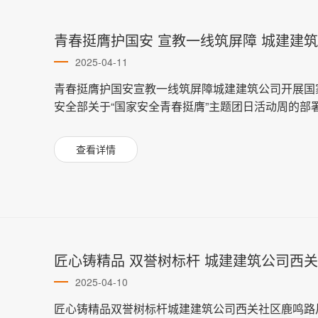
青春挺膺护国安 宣教一线筑屏障 城建建
2025-04-11
青春挺膺护国安宣教一线筑屏障城建建筑公司开展国
安全部关于“国家安全青春挺膺”主题团日活动周的
目部、起步区大桥片区D-4地块项目部、聊城银河
力，通过观影学习、专项培训、基层宣贯等形式，推
查看详情
者共同守护国家安
匠心铸精品 双誉树标杆 城建建筑公司西
2025-04-10
匠心铸精品双誉树标杆城建建筑公司西关社区鹿鸣路