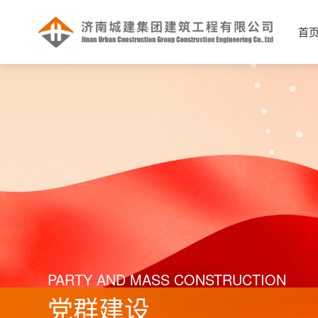
首
PARTY AND MASS CONSTRUCTION
党群建设