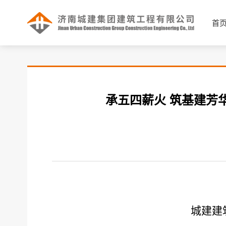
首
承五四薪火 筑基建芳
城建建